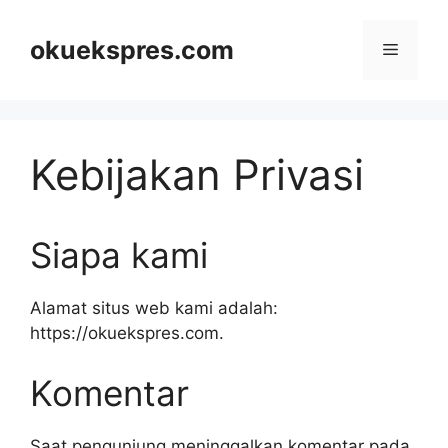
Langsung
ke
okuekspres.com
Menu
isi
Kebijakan Privasi
Siapa kami
Alamat situs web kami adalah:
https://okuekspres.com.
Komentar
Saat pengunjung meninggalkan komentar pada